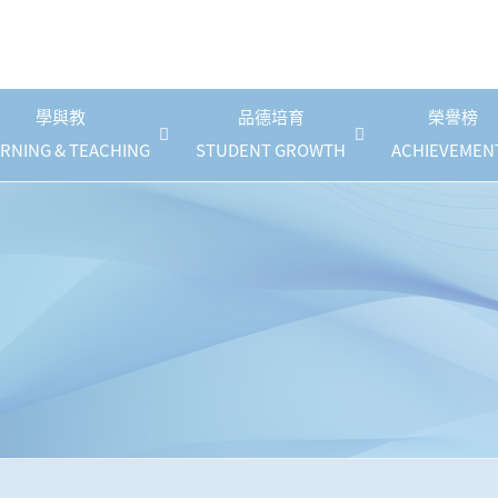
學與教
品德培育
榮譽榜
RNING & TEACHING
STUDENT GROWTH
ACHIEVEMEN
《幼稚園課程》停課指引
自攜裝置(BYOD)計劃
國民德育及公民教育
防止校園性騷擾政策