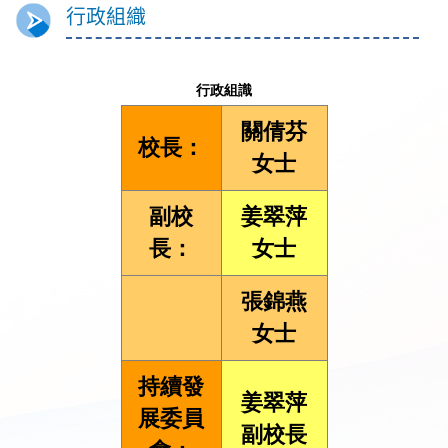
行政組織
行政組識
關倩芬
校長：
女士
副校
姜翠萍
長：
女士
張錦燕
女士
持續發
姜翠萍
展委員
副校長