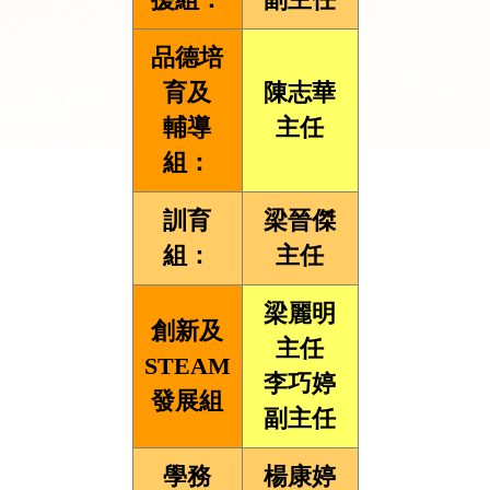
品德培
育及
陳志華
輔導
主任
組：
訓育
梁晉傑
組：
主任
梁麗明
創新及
主任
STEAM
李巧婷
發展組
副主任
學務
楊康婷