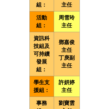
組：
主任
活動
周雪玲
組：
主任
資訊科
鄧嘉俊
技組及
主任
可持續
丁庚副
發展
主任
組：
學生支
許妍婷
援組：
主任
事務
劉寶雲