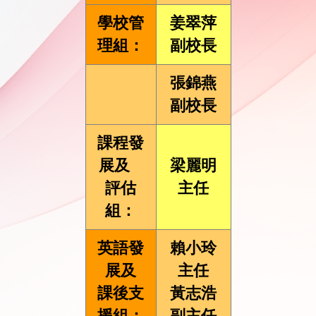
學校管
姜翠萍
理組：
副校長
張錦燕
副校長
課程發
展及
梁麗明
評估
主任
組：
英語發
賴小玲
展及
主任
課後支
黃志浩
援組：
副主任