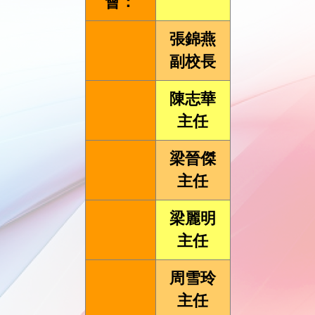
會：
張錦燕
副校長
陳志華
主任
梁晉傑
主任
梁麗明
主任
周雪玲
主任