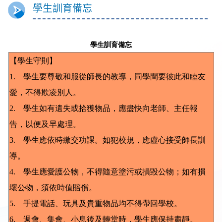
學生訓育備忘
學生訓育備忘
【學生守則】
1. 學生要尊敬和服從師長的教導，同學間要彼此和睦友
愛，不得欺凌別人。
2. 學生如有遺失或拾獲物品，應盡快向老師、主任報
告，以便及早處理。
3. 學生應依時繳交功課。如犯校規，應虛心接受師長訓
導。
4. 學生應愛護公物，不得隨意塗污或損毀公物；如有損
壞公物，須依時值賠償。
5. 手提電話、玩具及貴重物品均不得帶回學校。
6. 週會、集會、小息後及轉堂時，學生應保持肅靜。