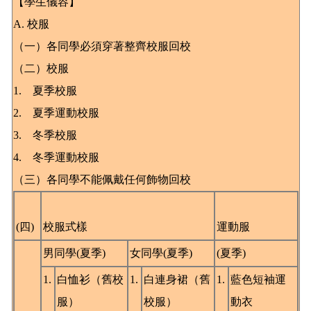
【學生儀容】
A. 校服
（一）各同學必須穿著整齊校服回校
（二）校服
1. 夏季校服
2. 夏季運動校服
3. 冬季校服
4. 冬季運動校服
（三）各同學不能佩戴任何飾物回校
(四)
校服式樣
運動服
男同學(夏季)
女同學(夏季)
(夏季)
1.
白恤衫（舊校
1.
白連身裙（舊
1.
藍色短袖運
服）
校服）
動衣