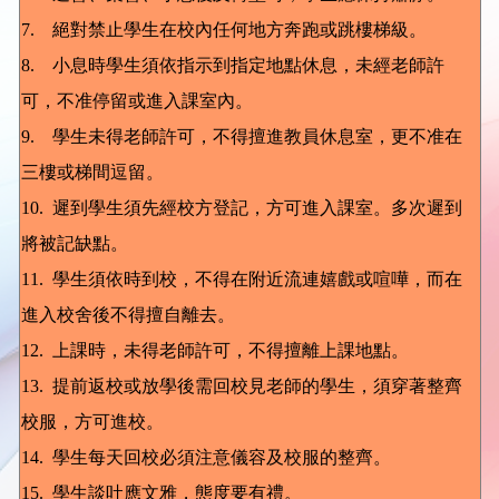
7. 絕對禁止學生在校內任何地方奔跑或跳樓梯級。
8. 小息時學生須依指示到指定地點休息，未經老師許
可，不准停留或進入課室內。
9. 學生未得老師許可，不得擅進教員休息室，更不准在
三樓或梯間逗留。
10. 遲到學生須先經校方登記，方可進入課室。多次遲到
將被記缺點。
11. 學生須依時到校，不得在附近流連嬉戲或喧嘩，而在
進入校舍後不得擅自離去。
12. 上課時，未得老師許可，不得擅離上課地點。
13. 提前返校或放學後需回校見老師的學生，須穿著整齊
校服，方可進校。
14. 學生每天回校必須注意儀容及校服的整齊。
15. 學生談吐應文雅，態度要有禮。