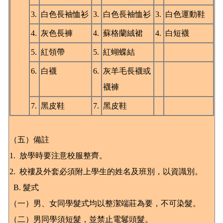
3.
白色長袖恤衫
3.
白色長袖恤衫
3.
白色運動鞋
4.
灰色長褲
4.
蘇格蘭絨裙
4.
白短襪
5.
紅領帶
5.
紅蝴蝶結
6.
白襪
6.
灰羊毛長襪或
襪褲
7.
黑皮鞋
7.
黑皮鞋
（五）備註
1. 放學時要注意校服整齊。
2. 校褸及外套必須附上學生的姓名及班別，以資識別。
B. 髮式
（一）男、女同學髮式均以整潔端莊為要，不可染髮。
（二）男同學須短髮，並禁止電鬈頭髮。