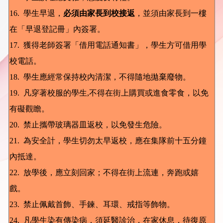
16. 學生早退，
必須由家長到校接返
，並須由家長到一樓
在「早退登記冊」內簽署。
17. 獲得老師簽署「借用電話通知書」，學生方可借用學
校電話。
18. 學生應經常保持校內清潔，不得隨地拋棄廢物。
19. 凡穿著校服的學生,不得在街上購買或進食零食，以免
有礙觀瞻。
20. 禁止攜帶玻璃器皿返校，以免發生危險。
21. 為安全計，學生切勿太早返校，應在集隊前十五分鐘
內抵達。
22. 放學後，應立刻回家；不得在街上流連，奔跑或嬉
戲。
23. 禁止佩戴首飾、手鍊、耳環、戒指等飾物。
24. 凡學生染有傳染病，須延醫診治，在家休息，待復原