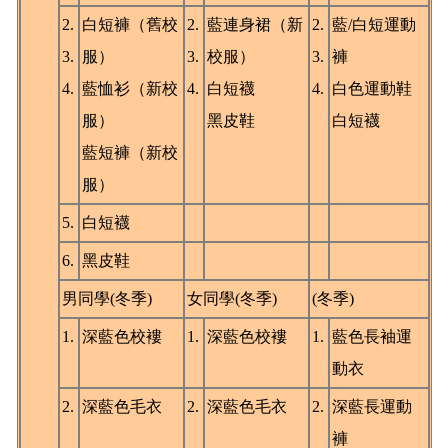
2.
白短褲（舊校
2.
藍連身裙（新
2.
藍/白短運動
3.
服）
3.
校服）
3.
褲
4.
藍恤衫（新校
4.
白短襪
4.
白色運動鞋
服）
黑皮鞋
白短襪
藍短褲（新校
服）
5.
白短襪
6.
黑皮鞋
男同學(冬季)
女同學(冬季)
(冬季)
1.
深藍色校褸
1.
深藍色校褸
1.
藍色長袖運
動衣
2.
深藍色毛衣
2.
深藍色毛衣
2.
深藍長運動
褲