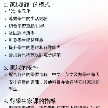
2. 家課設計的模式
設計多元化
連繫學生的生活經驗
切合學習重點/目標
鞏固課堂所學
引發學生學習興趣
提升學生的思維和解難能力
善用資訊科技設計電子課業
3. 家課的安排
配合各科的學習進程，中文、英文及數學科每天
安排適量的家課，其他科目亦會適時安排家課給
學生。
4. 對學生家課的指導
學校設導修課，科任老師在課堂上指導學生完成