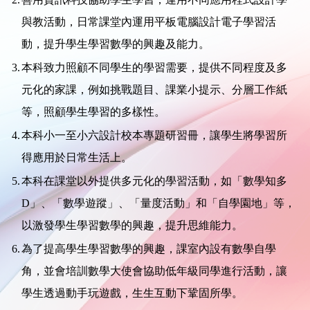
與教活動，日常課堂內運用平板電腦設計電子學習活
動，提升學生學習數學的興趣及能力。
3.
本科致力照顧不同學生的學習需要，提供不同程度及多
元化的家課，例如挑戰題目、課業小提示、分層工作紙
等，照顧學生學習的多樣性。
4.
本科小一至小六設計校本專題研習冊，讓學生將學習所
得應用於日常生活上。
5.
本科在課堂以外提供多元化的學習活動，如「數學知多
D」、「數學遊蹤」、「量度活動」和「自學園地」等，
以激發學生學習數學的興趣，提升思維能力。
6.
為了提高學生學習數學的興趣，課室內設有數學自學
角，並會培訓數學大使會協助低年級同學進行活動，讓
學生透過動手玩遊戲，生生互動下鞏固所學。