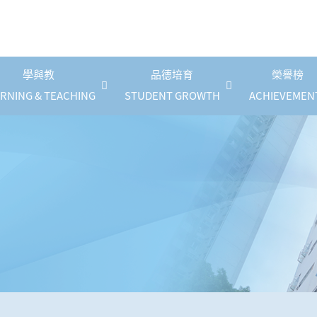
學與教
品德培育
榮譽榜
RNING & TEACHING
STUDENT GROWTH
ACHIEVEMEN
《幼稚園課程》停課指引
自攜裝置(BYOD)計劃
國民德育及公民教育
防止校園性騷擾政策