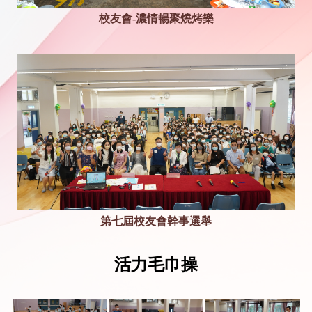
校友會-濃情暢聚燒烤樂
第七屆校友會幹事選舉
活力毛巾操