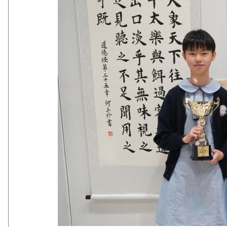
屯門盆景蘭