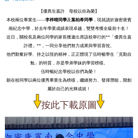
【優異生嘉許 母校以你為榮】
本校兩位畢業生——
李梓晴同學
及
葉柏希同學
，現就讀於迦密唐賓
南紀念中學，於去年學業成績表現卓越，雙雙考獲全級前十名！
近日，關校長及兩位同學的家長獲邀出席該校舉行的**「優異生嘉
許禮」**，一同分享他們努力成果與學習喜悅。
他們勤奮好學、持之以恆的精神，正正體現了伍時暢學生「克勤自
勉」的特質，亦是學弟學妹的學習榜樣。
伍時暢紀念學校以你們為榮！
願在校同學以兩位優秀畢業生為榜樣，繼續努力、發揮潛能，開創
屬於自己的光輝成就！
按此下載原圖