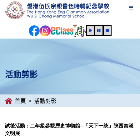
活動剪影
首頁
活動剪影
試後活動：二年級參觀歷史博物館─「天下一統」陝西秦漢
文明展